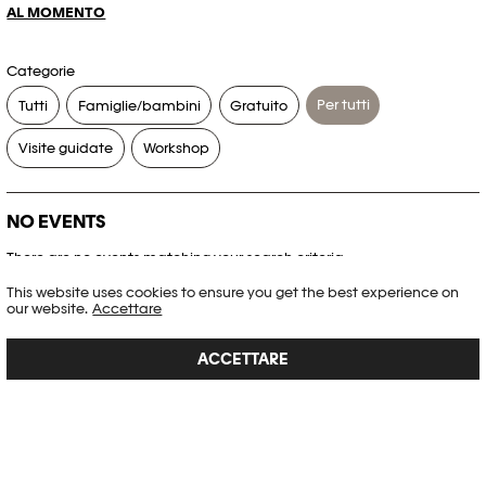
AL MOMENTO
Categorie
Per tutti
Tutti
Famiglie/bambini
Gratuito
Visite guidate
Workshop
NO EVENTS
There are no events matching your search criteria.
This website uses cookies to ensure you get the best experience on
RESET FILTERS
our website.
Accettare
ACCETTARE
Consultare l’agenda completa di Plateforme 10
PHOTO ELYSÉE
Place de la Gare 17
CH-1003 Lausanne