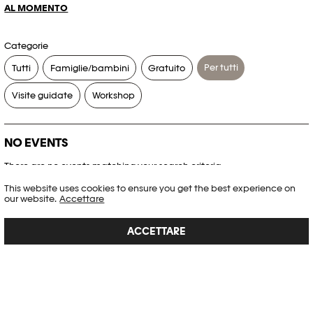
AL MOMENTO
Categorie
Per tutti
Tutti
Famiglie/bambini
Gratuito
Visite guidate
Workshop
NO EVENTS
There are no events matching your search criteria.
This website uses cookies to ensure you get the best experience on
RESET FILTERS
our website.
Accettare
ACCETTARE
Consultare l’agenda completa di Plateforme 10
PHOTO ELYSÉE
Place de la Gare 17
CH-1003 Lausanne