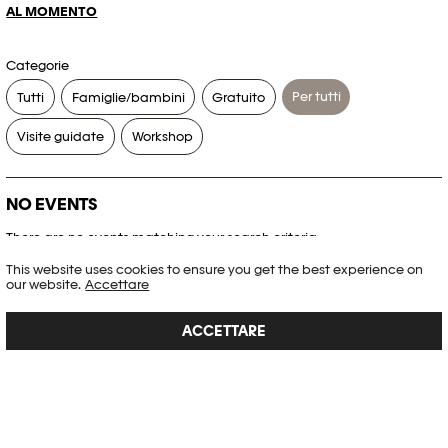
AL MOMENTO
Categorie
Per tutti
Tutti
Famiglie/bambini
Gratuito
Visite guidate
Workshop
NO EVENTS
There are no events matching your search criteria.
This website uses cookies to ensure you get the best experience on
RESET FILTERS
our website.
Accettare
ACCETTARE
Consultare l’agenda completa di Plateforme 10
PHOTO ELYSÉE
Place de la Gare 17
CH-1003 Lausanne