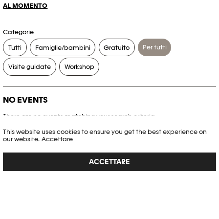
AL MOMENTO
Categorie
Per tutti
Tutti
Famiglie/bambini
Gratuito
Visite guidate
Workshop
NO EVENTS
There are no events matching your search criteria.
This website uses cookies to ensure you get the best experience on
RESET FILTERS
our website.
Accettare
ACCETTARE
Consultare l’agenda completa di Plateforme 10
PHOTO ELYSÉE
Place de la Gare 17
CH-1003 Lausanne