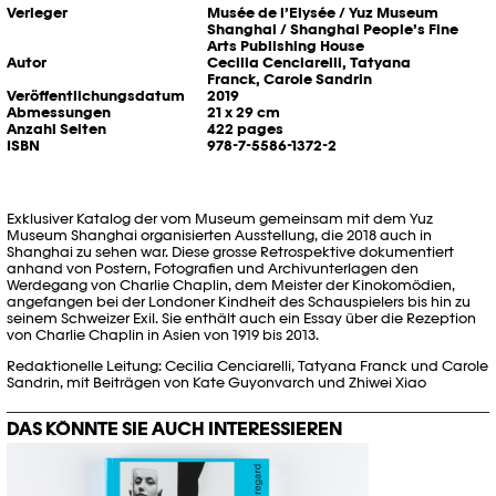
Verleger
Musée de l’Elysée / Yuz Museum
Shanghai / Shanghai People’s Fine
Arts Publishing House
Autor
Cecilia Cenciarelli, Tatyana
Franck, Carole Sandrin
Veröffentlichungsdatum
2019
Abmessungen
21 x 29 cm
Anzahl Seiten
422 pages
ISBN
978-7-5586-1372-2
Exklusiver Katalog der vom Museum gemeinsam mit dem Yuz
Museum Shanghai organisierten Ausstellung, die 2018 auch in
Shanghai zu sehen war. Diese grosse Retrospektive dokumentiert
anhand von Postern, Fotografien und Archivunterlagen den
Werdegang von Charlie Chaplin, dem Meister der Kinokomödien,
angefangen bei der Londoner Kindheit des Schauspielers bis hin zu
seinem Schweizer Exil. Sie enthält auch ein Essay über die Rezeption
von Charlie Chaplin in Asien von 1919 bis 2013.
Redaktionelle Leitung: Cecilia Cenciarelli, Tatyana Franck und Carole
Sandrin, mit Beiträgen von Kate Guyonvarch und Zhiwei Xiao
DAS KÖNNTE SIE AUCH INTERESSIEREN