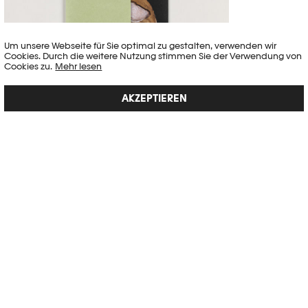
Um unsere Webseite für Sie optimal zu gestalten, verwenden wir
Cookies. Durch die weitere Nutzung stimmen Sie der Verwendung von
Cookies zu.
Mehr lesen
AKZEPTIEREN
VINCEN BEECKMAN – JUMP THE WALL
"Für Jump the Wall (Spring über die Mauer) hat Vincen mehrere
belgische Gefängnisse besucht – wo man weder Orte noch
Menschen fotografieren darf und Begegnungen nie spontan
verlaufen. Letztendlich ist es ganz einfach, die Anziehungskraft dieses
unmöglichen Ortes und damit auch den Grund zu verstehen...
SIEHE EINZELHEITEN →