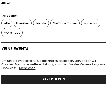
JETZT
Kategorien
Alle
Familien
Für alle
Geführte Touren
Kostenlos
Workshops
KEINE EVENTS
Es gibt keine Events, die Ihren Suchkriterien entsprechen.
Um unsere Webseite für Sie optimal zu gestalten, verwenden wir
Cookies. Durch die weitere Nutzung stimmen Sie der Verwendung von
FILTER ZURÜCKSETZEN
Cookies zu.
Mehr lesen
AKZEPTIEREN
Vollständige Agenda der Plateforme 10
PHOTO ELYSÉE
Place de la Gare 17
CH-1003 Lausanne