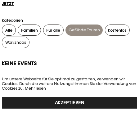
JETZT
Kategorien
Geführte Touren
Alle
Familien
Für alle
Kostenlos
Workshops
KEINE EVENTS
Es gibt keine Events, die Ihren Suchkriterien entsprechen.
Um unsere Webseite für Sie optimal zu gestalten, verwenden wir
Cookies. Durch die weitere Nutzung stimmen Sie der Verwendung von
FILTER ZURÜCKSETZEN
Cookies zu.
Mehr lesen
AKZEPTIEREN
Vollständige Agenda der Plateforme 10
PHOTO ELYSÉE
Place de la Gare 17
CH-1003 Lausanne