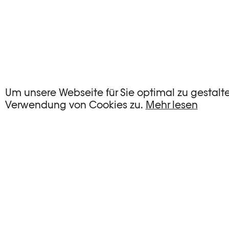
KEINE EVENTS
Um unsere Webseite für Sie optimal zu gestalt
Verwendung von Cookies zu.
Mehr lesen
Es gibt keine Events, die Ihren Suchkriterien e
FILTER ZURÜCKSETZEN
Vollständige Agenda der Plateforme 10