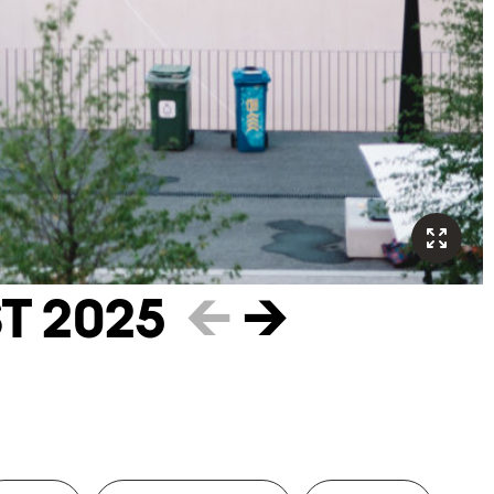
T 2025
←
→