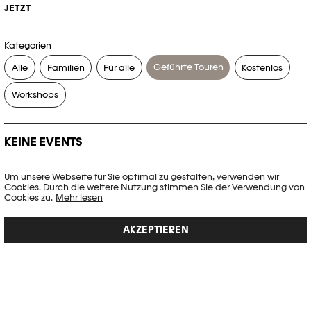
JETZT
Kategorien
Geführte Touren
Alle
Familien
Für alle
Kostenlos
Workshops
KEINE EVENTS
Es gibt keine Events, die Ihren Suchkriterien entsprechen.
Um unsere Webseite für Sie optimal zu gestalten, verwenden wir
Cookies. Durch die weitere Nutzung stimmen Sie der Verwendung von
FILTER ZURÜCKSETZEN
Cookies zu.
Mehr lesen
AKZEPTIEREN
Vollständige Agenda der Plateforme 10
PHOTO ELYSÉE
Place de la Gare 17
CH-1003 Lausanne