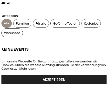
JETZT
Kategorien
Alle
Familien
Für alle
Geführte Touren
Kostenlos
Workshops
KEINE EVENTS
Es gibt keine Events, die Ihren Suchkriterien entsprechen.
Um unsere Webseite für Sie optimal zu gestalten, verwenden wir
Cookies. Durch die weitere Nutzung stimmen Sie der Verwendung von
FILTER ZURÜCKSETZEN
Cookies zu.
Mehr lesen
AKZEPTIEREN
Vollständige Agenda der Plateforme 10
PHOTO ELYSÉE
Place de la Gare 17
CH-1003 Lausanne