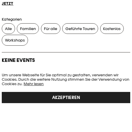
JETZT
Kategorien
Alle
Familien
Für alle
Geführte Touren
Kostenlos
Workshops
KEINE EVENTS
Es gibt keine Events, die Ihren Suchkriterien entsprechen.
Um unsere Webseite für Sie optimal zu gestalten, verwenden wir
Cookies. Durch die weitere Nutzung stimmen Sie der Verwendung von
FILTER ZURÜCKSETZEN
Cookies zu.
Mehr lesen
AKZEPTIEREN
Vollständige Agenda der Plateforme 10
PHOTO ELYSÉE
Place de la Gare 17
CH-1003 Lausanne