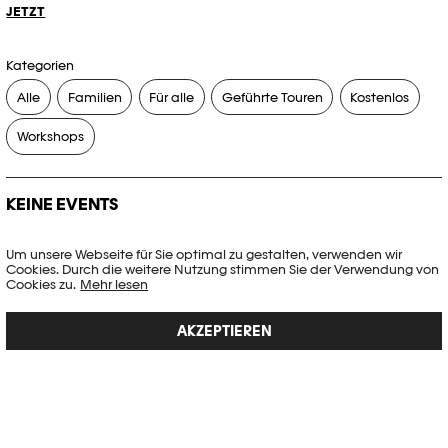
JETZT
Kategorien
Alle
Familien
Für alle
Geführte Touren
Kostenlos
Workshops
KEINE EVENTS
Es gibt keine Events, die Ihren Suchkriterien entsprechen.
Um unsere Webseite für Sie optimal zu gestalten, verwenden wir
Cookies. Durch die weitere Nutzung stimmen Sie der Verwendung von
FILTER ZURÜCKSETZEN
Cookies zu.
Mehr lesen
AKZEPTIEREN
Vollständige Agenda der Plateforme 10
PHOTO ELYSÉE
Place de la Gare 17
CH-1003 Lausanne