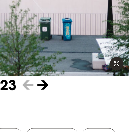
023
←
→