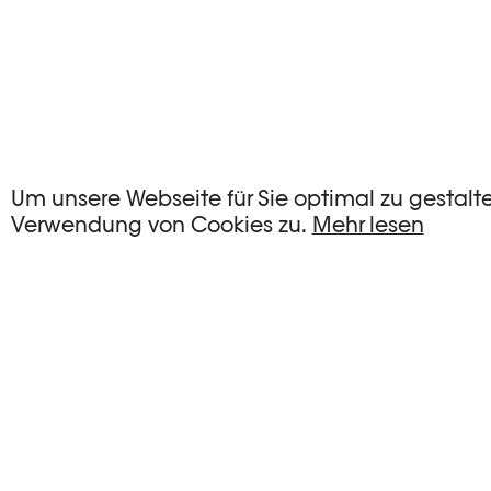
KEINE EVENTS
Um unsere Webseite für Sie optimal zu gestalt
Verwendung von Cookies zu.
Mehr lesen
Es gibt keine Events, die Ihren Suchkriterien e
FILTER ZURÜCKSETZEN
Vollständige Agenda der Plateforme 10