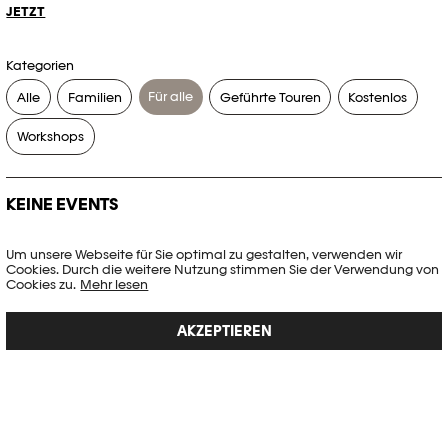
JETZT
Kategorien
Für alle
Alle
Familien
Geführte Touren
Kostenlos
Workshops
KEINE EVENTS
Es gibt keine Events, die Ihren Suchkriterien entsprechen.
Um unsere Webseite für Sie optimal zu gestalten, verwenden wir
Cookies. Durch die weitere Nutzung stimmen Sie der Verwendung von
FILTER ZURÜCKSETZEN
Cookies zu.
Mehr lesen
AKZEPTIEREN
Vollständige Agenda der Plateforme 10
PHOTO ELYSÉE
Place de la Gare 17
CH-1003 Lausanne