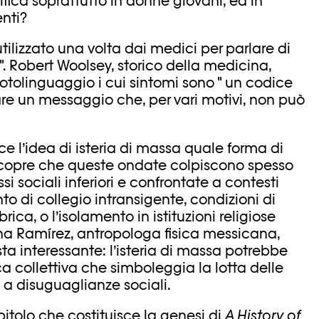
ifica soprattutto in donne giovani, ed in
enti?
a utilizzato una volta dai medici per parlare di
i ". Robert Woolsey, storico della medicina,
rotolinguaggio i cui sintomi sono " un codice
re un messaggio che, per vari motivi, non può
 l’idea di isteria di massa quale forma di
 scopre che queste ondate colpiscono spesso
i sociali inferiori e confrontate a contesti
to di collegio intransigente, condizioni di
ica, o l’isolamento in istituzioni religiose
ina Ramírez, antropologa fisica messicana,
ta interessante: l’isteria di massa potrebbe
ca collettiva che simboleggia la lotta delle
 a disuguaglianze sociali.
apitolo che costituisce la genesi di
A History of