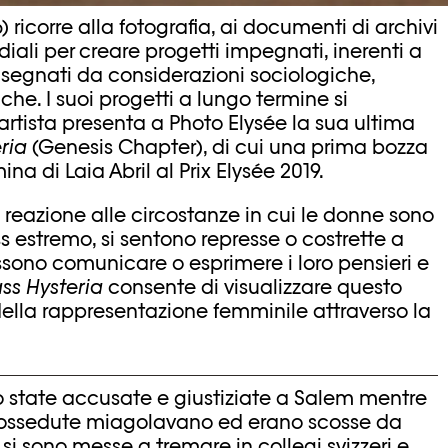
) ricorre alla fotografia, ai documenti di archivi
diali per creare progetti impegnati, inerenti a
 segnati da considerazioni sociologiche,
che. I suoi progetti a lungo termine si
L’artista presenta a Photo Elysée la sua ultima
ria
(Genesis Chapter), di cui una prima bozza
a di Laia Abril al Prix Elysée 2019.
a reazione alle circostanze in cui le donne sono
s estremo, si sentono represse o costrette a
sono comunicare o esprimere i loro pensieri e
s Hysteria
consente di visualizzare questo
della rappresentazione femminile attraverso la
 state accusate e giustiziate a Salem mentre
 possedute miagolavano ed erano scosse da
si sono messe a tremare in collegi svizzeri e