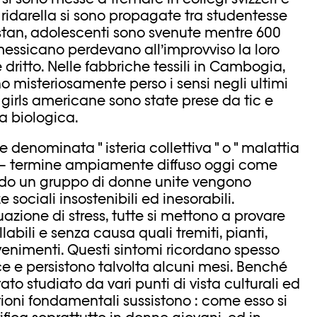
i ridarella si sono propagate tra studentesse
stan, adolescenti sono svenute mentre 600
messicano perdevano all’improvviso la loro
ritto. Nelle fabbriche tessili in Cambogia,
 misteriosamente perso i sensi negli ultimi
girls americane sono state prese da tic e
a biologica.
e denominata " isteria collettiva " o " malattia
— termine ampiamente diffuso oggi come
ndo un gruppo di donne unite vengono
 sociali insostenibili ed inesorabili.
azione di stress, tutte si mettono a provare
labili e senza causa quali tremiti, pianti,
 svenimenti. Questi sintomi ricordano spesso
nce e persistono talvolta alcuni mesi. Benché
to studiato da vari punti di vista culturali ed
oni fondamentali sussistono : come esso si