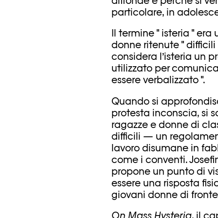
diffonde e perché si ver
particolare, in adolesc
Il termine " isteria " er
donne ritenute " difficil
considera l’isteria un p
utilizzato per comunica
essere verbalizzato ".
Quando si approfondisce
protesta inconscia, si
ragazze e donne di class
difficili — un regolamen
lavoro disumane in fabbr
come i conventi. Josef
propone un punto di vis
essere una risposta fisi
giovani donne di fronte
On Mass Hysteria
, il c