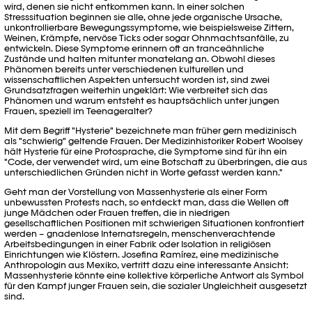
wird, denen sie nicht entkommen kann. In einer solchen
Stresssituation beginnen sie alle, ohne jede organische Ursache,
unkontrollierbare Bewegungssymptome, wie beispielsweise Zittern,
Weinen, Krämpfe, nervöse Ticks oder sogar Ohnmachtsanfälle, zu
entwickeln. Diese Symptome erinnern oft an tranceähnliche
Zustände und halten mitunter monatelang an. Obwohl dieses
Phänomen bereits unter verschiedenen kulturellen und
wissenschaftlichen Aspekten untersucht worden ist, sind zwei
Grundsatzfragen weiterhin ungeklärt: Wie verbreitet sich das
Phänomen und warum entsteht es hauptsächlich unter jungen
Frauen, speziell im Teenageralter?
Mit dem Begriff "Hysterie" bezeichnete man früher gern medizinisch
als "schwierig" geltende Frauen. Der Medizinhistoriker Robert Woolsey
hält Hysterie für eine Protosprache, die Symptome sind für ihn ein
"Code, der verwendet wird, um eine Botschaft zu überbringen, die aus
unterschiedlichen Gründen nicht in Worte gefasst werden kann."
Geht man der Vorstellung von Massenhysterie als einer Form
unbewussten Protests nach, so entdeckt man, dass die Wellen oft
junge Mädchen oder Frauen treffen, die in niedrigen
gesellschaftlichen Positionen mit schwierigen Situationen konfrontiert
werden – gnadenlose Internatsregeln, menschenverachtende
Arbeitsbedingungen in einer Fabrik oder Isolation in religiösen
Einrichtungen wie Klöstern. Josefina Ramírez, eine medizinische
Anthropologin aus Mexiko, vertritt dazu eine interessante Ansicht:
Massenhysterie könnte eine kollektive körperliche Antwort als Symbol
für den Kampf junger Frauen sein, die sozialer Ungleichheit ausgesetzt
sind.