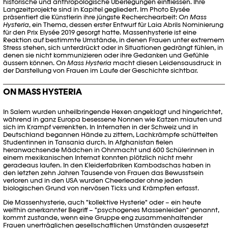
historische und anthropologische Überlegungen einfliessen. Ihre
Langzeitprojekte sind in Kapitel gegliedert. Im Photo Elysée
präsentiert die Künstlerin ihre jüngste Recherchearbeit:
On Mass
Hysteria
, ein Thema, dessen erster Entwurf für Laia Abrils Nominierung
für den Prix Elysée 2019 gesorgt hatte. Massenhysterie ist eine
Reaktion auf bestimmte Umstände, in denen Frauen unter extremem
Stress stehen, sich unterdrückt oder in Situationen gedrängt fühlen, in
denen sie nicht kommunizieren oder ihre Gedanken und Gefühle
äussern können.
On Mass Hysteria
macht diesen Leidensausdruck in
der Darstellung von Frauen im Laufe der Geschichte sichtbar.
ON MASS HYSTERIA
In Salem wurden unheilbringende Hexen angeklagt und hingerichtet,
während in ganz Europa besessene Nonnen wie Katzen miauten und
sich im Krampf verrenkten. In Internaten in der Schweiz und in
Deutschland begannen Hände zu zittern, Lachkrämpfe schüttelten
Studentinnen in Tansania durch. In Afghanistan fielen
heranwachsende Mädchen in Ohnmacht und 600 Schülerinnen in
einem mexikanischen Internat konnten plötzlich nicht mehr
geradeaus laufen. In den Kleiderfabriken Kambodschas haben in
den letzten zehn Jahren Tausende von Frauen das Bewusstsein
verloren und in den USA wurden Cheerleader ohne jeden
biologischen Grund von nervösen Ticks und Krämpfen erfasst.
Die Massenhysterie, auch "kollektive Hysterie" oder – ein heute
weithin anerkannter Begriff – "psychogenes Massenleiden" genannt,
kommt zustande, wenn eine Gruppe eng zusammenhaltender
Frauen unerträglichen gesellschaftlichen Umständen ausgesetzt