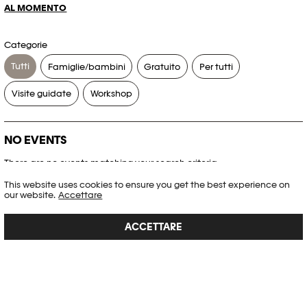
AL MOMENTO
Categorie
Tutti
Famiglie/bambini
Gratuito
Per tutti
Visite guidate
Workshop
NO EVENTS
There are no events matching your search criteria.
This website uses cookies to ensure you get the best experience on
RESET FILTERS
our website.
Accettare
ACCETTARE
Consultare l’agenda completa di Plateforme 10
PHOTO ELYSÉE
Place de la Gare 17
CH-1003 Lausanne