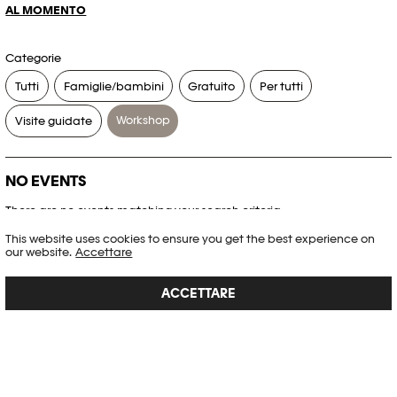
AL MOMENTO
Categorie
Tutti
Famiglie/bambini
Gratuito
Per tutti
Workshop
Visite guidate
NO EVENTS
There are no events matching your search criteria.
This website uses cookies to ensure you get the best experience on
RESET FILTERS
our website.
Accettare
ACCETTARE
Consultare l’agenda completa di Plateforme 10
PHOTO ELYSÉE
Place de la Gare 17
CH-1003 Lausanne