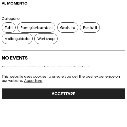
AL MOMENTO
Categorie
Tutti
Famiglie/bambini
Gratuito
Per tutti
Visite guidate
Workshop
NO EVENTS
There are no events matching your search criteria.
This website uses cookies to ensure you get the best experience on
RESET FILTERS
our website.
Accettare
ACCETTARE
Consultare l’agenda completa di Plateforme 10
PHOTO ELYSÉE
Place de la Gare 17
CH-1003 Lausanne