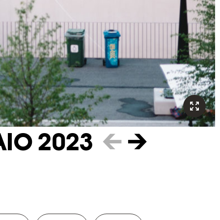
IO 2023
←
→