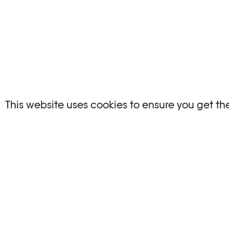
NO EVENTS
This website uses cookies to ensure you get th
There are no events matching your search crite
RESET FILTERS
Consultare l’agenda completa di Plateforme 1