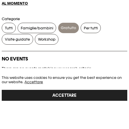
AL MOMENTO
Categorie
Gratuito
Tutti
Famiglie/bambini
Per tutti
Visite guidate
Workshop
NO EVENTS
There are no events matching your search criteria.
This website uses cookies to ensure you get the best experience on
RESET FILTERS
our website.
Accettare
ACCETTARE
Consultare l’agenda completa di Plateforme 10
PHOTO ELYSÉE
Place de la Gare 17
CH-1003 Lausanne