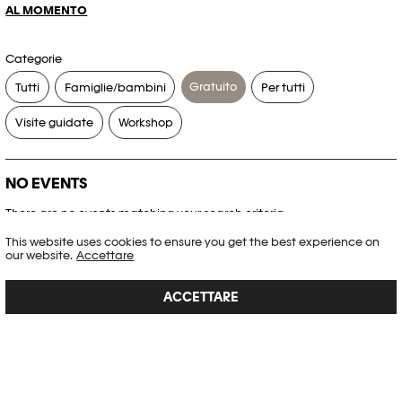
AL MOMENTO
Categorie
Gratuito
Tutti
Famiglie/bambini
Per tutti
Visite guidate
Workshop
NO EVENTS
There are no events matching your search criteria.
This website uses cookies to ensure you get the best experience on
RESET FILTERS
our website.
Accettare
ACCETTARE
Consultare l’agenda completa di Plateforme 10
PHOTO ELYSÉE
Place de la Gare 17
CH-1003 Lausanne