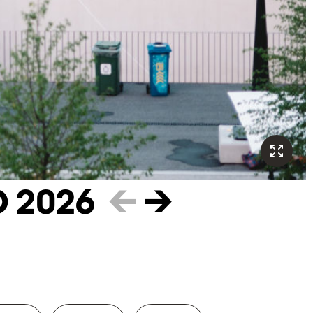
O 2026
←
→