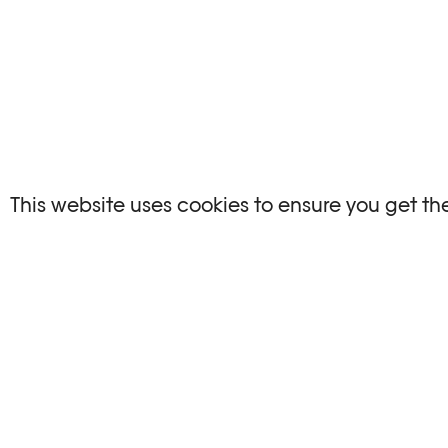
NO EVENTS
This website uses cookies to ensure you get th
There are no events matching your search crite
RESET FILTERS
Consultare l’agenda completa di Plateforme 1