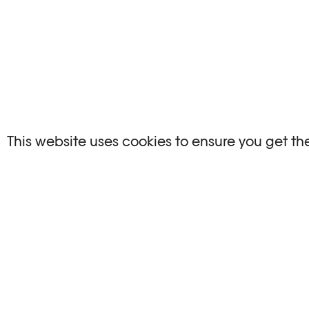
NO EVENTS
This website uses cookies to ensure you get th
There are no events matching your search crite
RESET FILTERS
Consultare l’agenda completa di Plateforme 1