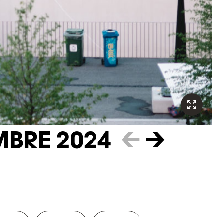
MBRE 2024
←
→