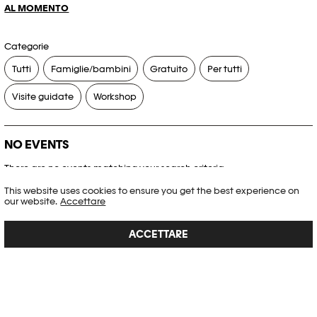
AL MOMENTO
Categorie
Tutti
Famiglie/bambini
Gratuito
Per tutti
Visite guidate
Workshop
NO EVENTS
There are no events matching your search criteria.
This website uses cookies to ensure you get the best experience on
RESET FILTERS
our website.
Accettare
ACCETTARE
Consultare l’agenda completa di Plateforme 10
PHOTO ELYSÉE
Place de la Gare 17
CH-1003 Lausanne