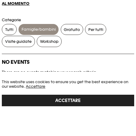
AL MOMENTO
Categorie
Famiglie/bambini
Tutti
Gratuito
Per tutti
Visite guidate
Workshop
NO EVENTS
There are no events matching your search criteria.
This website uses cookies to ensure you get the best experience on
RESET FILTERS
our website.
Accettare
ACCETTARE
Consultare l’agenda completa di Plateforme 10
PHOTO ELYSÉE
Place de la Gare 17
CH-1003 Lausanne