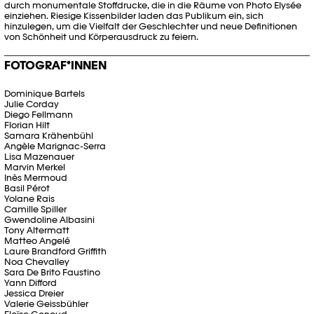
durch monumentale Stoffdrucke, die in die Räume von Photo Elysée
einziehen. Riesige Kissenbilder laden das Publikum ein, sich
hinzulegen, um die Vielfalt der Geschlechter und neue Definitionen
von Schönheit und Körperausdruck zu feiern.
FOTOGRAF*INNEN
Dominique Bartels
Julie Corday
Diego Fellmann
Florian Hilt
Samara Krähenbühl
Angèle Marignac-Serra
Lisa Mazenauer
Marvin Merkel
Inès Mermoud
Basil Pérot
Yolane Rais
Camille Spiller
Gwendoline Albasini
Tony Altermatt
Matteo Angelé
Laure Brandford Griffith
Noa Chevalley
Sara De Brito Faustino
Yann Difford
Jessica Dreier
Valerie Geissbühler