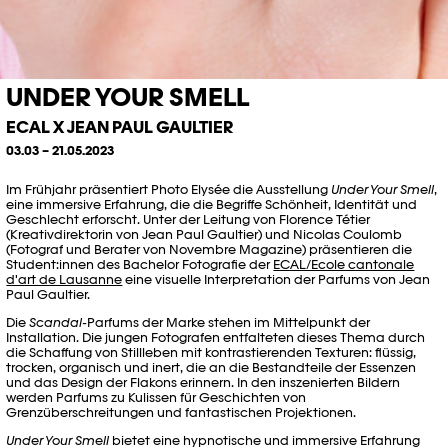
UNDER YOUR SMELL
ECAL X JEAN PAUL GAULTIER
03.03 – 21.05.2023
Im Frühjahr präsentiert Photo Elysée die Ausstellung
Under Your Smell
,
eine immersive Erfahrung, die die Begriffe Schönheit, Identität und
Geschlecht erforscht. Unter der Leitung von Florence Tétier
(Kreativdirektorin von Jean Paul Gaultier) und Nicolas Coulomb
(Fotograf und Berater von Novembre Magazine) präsentieren die
Student:innen des Bachelor Fotografie der
ECAL/Ecole cantonale
d'art de Lausanne
eine visuelle Interpretation der Parfums von Jean
Paul Gaultier.
Die
Scandal
-Parfums der Marke stehen im Mittelpunkt der
Installation. Die jungen Fotografen entfalteten dieses Thema durch
die Schaffung von Stillleben mit kontrastierenden Texturen: flüssig,
trocken, organisch und inert, die an die Bestandteile der Essenzen
und das Design der Flakons erinnern. In den inszenierten Bildern
werden Parfums zu Kulissen für Geschichten von
Grenzüberschreitungen und fantastischen Projektionen.
Under Your Smell
bietet eine hypnotische und immersive Erfahrung