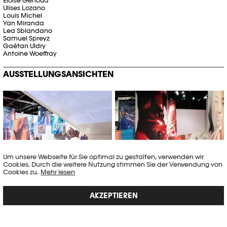
Eloïse Genoud
Ulises Lozano
Louis Michel
Yan Miranda
Lea Sblandano
Samuel Spreyz
Gaétan Uldry
Antoine Woeffray
AUSSTELLUNGSANSICHTEN
© Khashayar Javanmardi / Photo
© Khashayar Javanmardi / Photo
Elysée / Plateforme 10
Elysée / Plateforme 10
Um unsere Webseite für Sie optimal zu gestalten, verwenden wir
Cookies. Durch die weitere Nutzung stimmen Sie der Verwendung von
Cookies zu.
Mehr lesen
AKZEPTIEREN
© Valerie Geissbuhler / Lea
© Khashayar Javanmardi / Photo
Sblandano / ECAL
Elysée / Plateforme 10