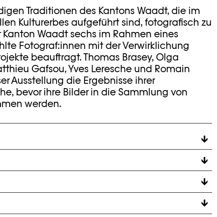
ndigen Traditionen des Kantons Waadt, die im
len Kulturerbes aufgeführt sind, fotografisch zu
r Kanton Waadt sechs im Rahmen eines
te Fotograf:innen mit der Verwirklichung
ojekte beauftragt. Thomas Brasey, Olga
atthieu Gafsou, Yves Leresche und Romain
er Ausstellung die Ergebnisse ihrer
he, bevor ihre Bilder in die Sammlung von
mmen werden.
Jahren, lebt und arbeitet Thomas Brasey in
Promotion in metallorganischer Chemie an der
lga Cafiero einen Bachelor in visueller
M
e Ausbildung in visueller Kommunikation an der