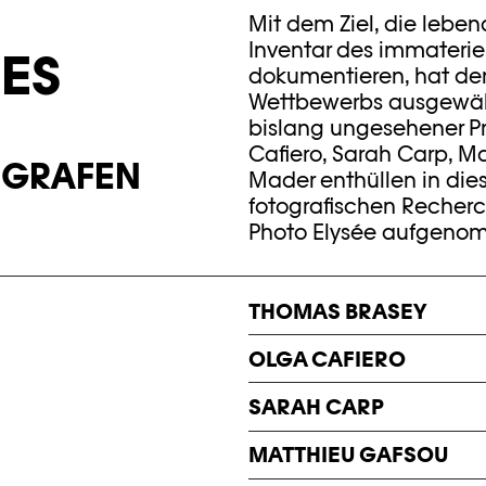
Mit dem Ziel, die lebe
Inventar des immateriel
ES
dokumentieren, hat de
Wettbewerbs ausgewähl
bislang ungesehener Pr
Cafiero, Sarah Carp, M
OGRAFEN
Mader enthüllen in dies
fotografischen Recherc
Photo Elysée aufgeno
THOMAS BRASEY
OLGA CAFIERO
BÖSER JORAT
SARAH CARP
Geboren in den 1980er 
EPHEMERIS
Lausanne. Nach seiner 
MATTHIEU GAFSOU
Geboren 1982, besitzt O
MECHANISCHER TRAU
EPFL absolvierte er ein