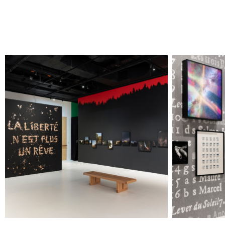
Enquête Photographique
Enquê
Vaudoise @ Khashayar
Vaud
Javanmardi / Photo Elysée /
Javanma
Plateforme 10