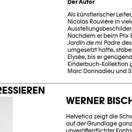
Der Autor
Als künstlerischer Leiter
Nicolas Rouvière in vie
Ausstellungsbeschilder
Nachdem er beim Prix El
Jardín de mi Padre
des 
umgesetzt hatte, stöber
Elysée, bis er genügend
Kinderbuch-Kollektion 
Marc Donnadieu und Sy
RESSIEREN
WERNER BISC
Helvetica zeigt die Schw
auf der Grundlage ganz
unveröffentlichter Konta