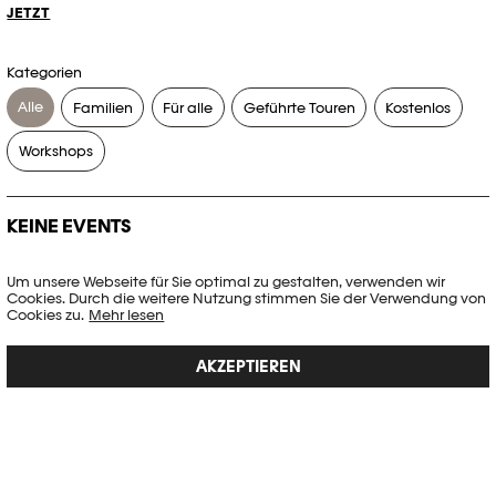
JETZT
Kategorien
Alle
Familien
Für alle
Geführte Touren
Kostenlos
Workshops
KEINE EVENTS
Es gibt keine Events, die Ihren Suchkriterien entsprechen.
Um unsere Webseite für Sie optimal zu gestalten, verwenden wir
Cookies. Durch die weitere Nutzung stimmen Sie der Verwendung von
FILTER ZURÜCKSETZEN
Cookies zu.
Mehr lesen
AKZEPTIEREN
Vollständige Agenda der Plateforme 10
PHOTO ELYSÉE
Place de la Gare 17
CH-1003 Lausanne