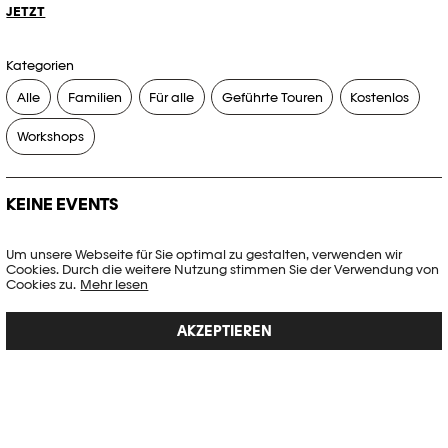
JETZT
Kategorien
Alle
Familien
Für alle
Geführte Touren
Kostenlos
Workshops
KEINE EVENTS
Es gibt keine Events, die Ihren Suchkriterien entsprechen.
Um unsere Webseite für Sie optimal zu gestalten, verwenden wir
Cookies. Durch die weitere Nutzung stimmen Sie der Verwendung von
FILTER ZURÜCKSETZEN
Cookies zu.
Mehr lesen
AKZEPTIEREN
Vollständige Agenda der Plateforme 10
PHOTO ELYSÉE
Place de la Gare 17
CH-1003 Lausanne