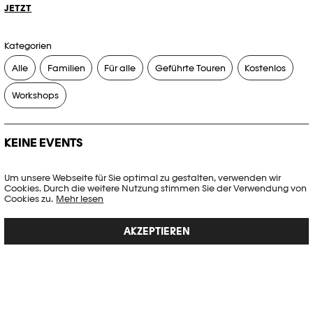
JETZT
Kategorien
Alle
Familien
Für alle
Geführte Touren
Kostenlos
Workshops
KEINE EVENTS
Es gibt keine Events, die Ihren Suchkriterien entsprechen.
Um unsere Webseite für Sie optimal zu gestalten, verwenden wir
Cookies. Durch die weitere Nutzung stimmen Sie der Verwendung von
FILTER ZURÜCKSETZEN
Cookies zu.
Mehr lesen
AKZEPTIEREN
Vollständige Agenda der Plateforme 10
PHOTO ELYSÉE
Place de la Gare 17
CH-1003 Lausanne