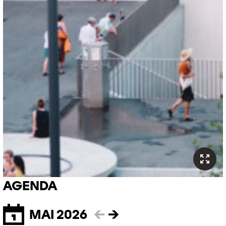
AGENDA
MAI 2026
←
→