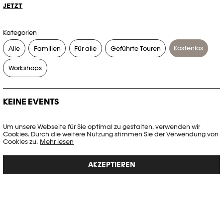
JETZT
Kategorien
Kostenlos
Alle
Familien
Für alle
Geführte Touren
Workshops
KEINE EVENTS
Es gibt keine Events, die Ihren Suchkriterien entsprechen.
Um unsere Webseite für Sie optimal zu gestalten, verwenden wir
Cookies. Durch die weitere Nutzung stimmen Sie der Verwendung von
FILTER ZURÜCKSETZEN
Cookies zu.
Mehr lesen
AKZEPTIEREN
Vollständige Agenda der Plateforme 10
PHOTO ELYSÉE
Place de la Gare 17
CH-1003 Lausanne