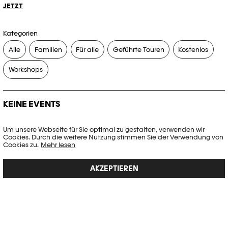
JETZT
Kategorien
Alle
Familien
Für alle
Geführte Touren
Kostenlos
Workshops
KEINE EVENTS
Es gibt keine Events, die Ihren Suchkriterien entsprechen.
Um unsere Webseite für Sie optimal zu gestalten, verwenden wir
Cookies. Durch die weitere Nutzung stimmen Sie der Verwendung von
FILTER ZURÜCKSETZEN
Cookies zu.
Mehr lesen
AKZEPTIEREN
Vollständige Agenda der Plateforme 10
PHOTO ELYSÉE
Place de la Gare 17
CH-1003 Lausanne