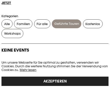
JETZT
Kategorien
Geführte Touren
Alle
Familien
Für alle
Kostenlos
Workshops
KEINE EVENTS
Es gibt keine Events, die Ihren Suchkriterien entsprechen.
Um unsere Webseite für Sie optimal zu gestalten, verwenden wir
Cookies. Durch die weitere Nutzung stimmen Sie der Verwendung von
FILTER ZURÜCKSETZEN
Cookies zu.
Mehr lesen
AKZEPTIEREN
Vollständige Agenda der Plateforme 10
PHOTO ELYSÉE
Place de la Gare 17
CH-1003 Lausanne