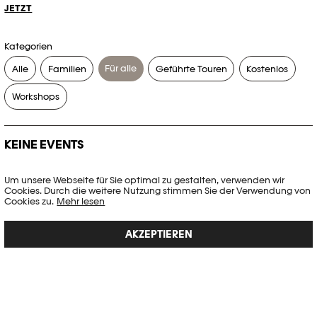
JETZT
Kategorien
Für alle
Alle
Familien
Geführte Touren
Kostenlos
Workshops
KEINE EVENTS
Es gibt keine Events, die Ihren Suchkriterien entsprechen.
Um unsere Webseite für Sie optimal zu gestalten, verwenden wir
Cookies. Durch die weitere Nutzung stimmen Sie der Verwendung von
FILTER ZURÜCKSETZEN
Cookies zu.
Mehr lesen
AKZEPTIEREN
Vollständige Agenda der Plateforme 10
PHOTO ELYSÉE
Place de la Gare 17
CH-1003 Lausanne