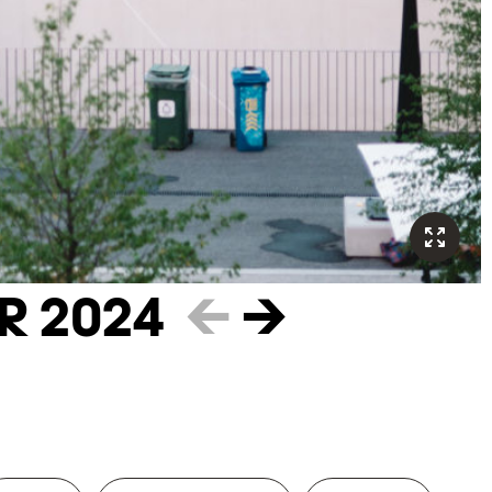
R 2024
←
→