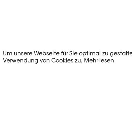
KEINE EVENTS
Um unsere Webseite für Sie optimal zu gestalt
Verwendung von Cookies zu.
Mehr lesen
Es gibt keine Events, die Ihren Suchkriterien e
FILTER ZURÜCKSETZEN
Vollständige Agenda der Plateforme 10