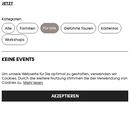
JETZT
Kategorien
Für alle
Alle
Familien
Geführte Touren
Kostenlos
Workshops
KEINE EVENTS
Es gibt keine Events, die Ihren Suchkriterien entsprechen.
Um unsere Webseite für Sie optimal zu gestalten, verwenden wir
Cookies. Durch die weitere Nutzung stimmen Sie der Verwendung von
FILTER ZURÜCKSETZEN
Cookies zu.
Mehr lesen
AKZEPTIEREN
Vollständige Agenda der Plateforme 10
PHOTO ELYSÉE
Place de la Gare 17
CH-1003 Lausanne