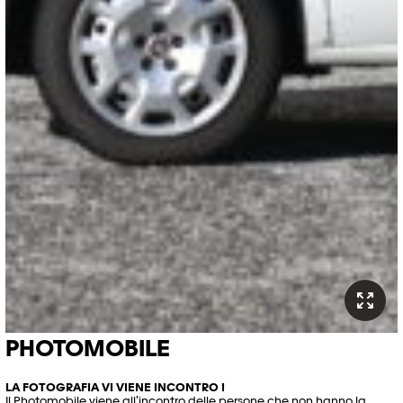
PHOTOMOBILE
LA FOTOGRAFIA VI VIENE INCONTRO !
Il
Photomobile
viene all’incontro de
lle persone
che non hanno la