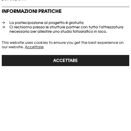
INFORMAZIONI PRATICHE
La partecipazione al progetto è gratuita
Ci rechiamo presso le strutture partner con tutta l'attrezzatura
necessaria per allestire uno studio fotografico in loco.
Per una sessione di Photomobile è necessario prevedere mezza
giornata (installazione dell'attrezzatura, produzione e stampa
This website uses cookies to ensure you get the best experience on
delle fotografie, stoccaggio dell'attrezzatura).
our website.
Accettare
REGISTRAZIONI
ACCETTARE
Desiderate maggiori informazioni sul progetto?
Volete iscrivervi?
CONTATTATECI
IN VIDEO