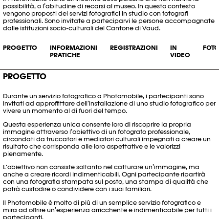
possibilità
,
o l’abitudine di
recarsi al museo
.
In questo contesto
vengono propost
i
de
i servizi
fotografici in
studio
con
fotografi
professionali
. Son
o invitate a parteciparvi
le persone accompagnate
dalle istituzioni
socio-culturali
del
Canton
e
di
Vaud.
PROGETTO
INFORMAZIONI
REGISTRAZIONI
IN
FOTO
PRATICHE
VIDEO
PROGETTO
Durante un servizio fotografico a Photomobile, i partecipanti sono
invitati ad approffittare dell’installazione di uno studio fotografico per
vivere un momento al di fuori del tempo.
Questa esperienza unica consente loro di riscoprire la propria
immagine attraverso l’obiettivo di un fotografo professionale,
circondati da truccatori e mediatori culturali impegnati a creare un
risultato che corrisponda alle loro aspettative e le valorizzi
pienamente.
L'obiettivo non consiste soltanto nel catturare un’immagine, ma
anche a creare ricordi indimenticabili. Ogni partecipante ripartirà
con una fotografia stampata sul posto, una stampa di qualità che
potrà custodire o condividere con i suoi familiari.
Il Photomobile è molto di più di un semplice servizio fotografico e
mira ad offrire un’esperienza arricchente e indimenticabile per tutti i
partecipanti.