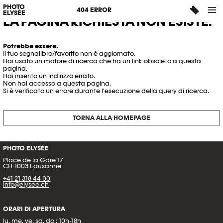
PHOTO
404 ERROR
ELYSÉE
LA PAGINA RICHIESTA NON ESISTE.
Potrebbe essere.
Il tuo segnalibro/favorito non è aggiornato.
Hai usato un motore di ricerca che ha un link obsoleto a questa
pagina.
Hai inserito un indirizzo errato.
Non hai accesso a questa pagina.
Si è verificato un errore durante l'esecuzione della query di ricerca.
TORNA ALLA HOMEPAGE
PHOTO ELYSÉE
Place de la Gare 17
CH-1003 Lausanne
+41 21 318 44 00
info@elysee.ch
ORARI DI APERTURA
lu, me, ve, sa, do : 10h-18h