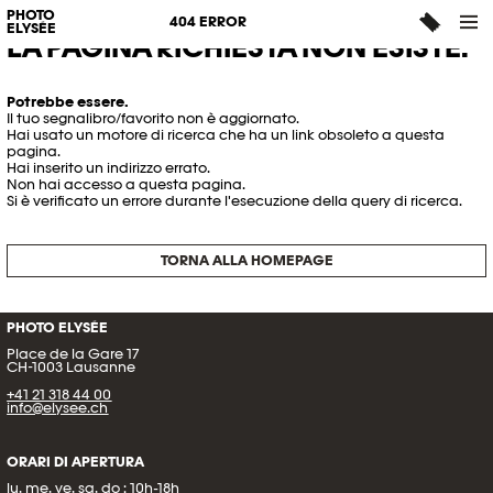
PHOTO
404 ERROR
ELYSÉE
LA PAGINA RICHIESTA NON ESISTE.
Potrebbe essere.
Il tuo segnalibro/favorito non è aggiornato.
Hai usato un motore di ricerca che ha un link obsoleto a questa
pagina.
Hai inserito un indirizzo errato.
Non hai accesso a questa pagina.
Si è verificato un errore durante l'esecuzione della query di ricerca.
TORNA ALLA HOMEPAGE
PHOTO ELYSÉE
Place de la Gare 17
CH-1003 Lausanne
+41 21 318 44 00
info@elysee.ch
ORARI DI APERTURA
lu, me, ve, sa, do : 10h-18h