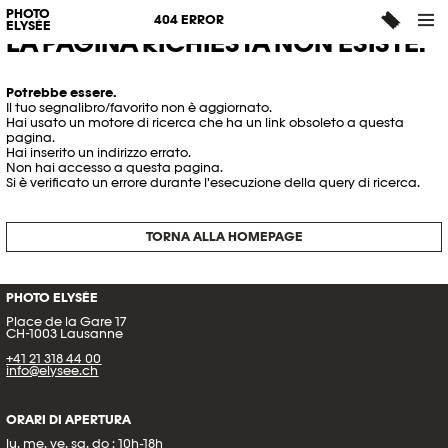
PHOTO
404 ERROR
ELYSÉE
LA PAGINA RICHIESTA NON ESISTE.
Potrebbe essere.
Il tuo segnalibro/favorito non è aggiornato.
Hai usato un motore di ricerca che ha un link obsoleto a questa
pagina.
Hai inserito un indirizzo errato.
Non hai accesso a questa pagina.
Si è verificato un errore durante l'esecuzione della query di ricerca.
TORNA ALLA HOMEPAGE
PHOTO ELYSÉE
Place de la Gare 17
CH-1003 Lausanne
+41 21 318 44 00
info@elysee.ch
ORARI DI APERTURA
lu, me, ve, sa, do : 10h-18h