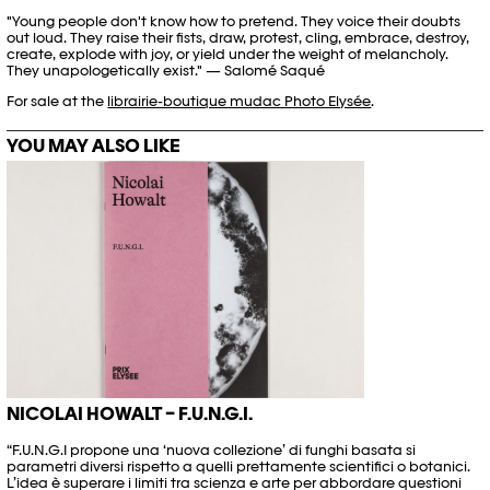
"Young people don't know how to pretend. They voice their doubts
out loud. They raise their fists, draw, protest, cling, embrace, destroy,
create, explode with joy, or yield under the weight of melancholy.
They unapologetically exist." — Salomé Saqué
For sale at the
librairie-boutique mudac Photo Elysée
.
YOU MAY ALSO LIKE
NICOLAI HOWALT – F.U.N.G.I.
“F.U.N.G.I propone una ‘nuova collezione’ di funghi basata si
parametri diversi rispetto a quelli prettamente scientifici o botanici.
L’idea è superare i limiti tra scienza e arte per abbordare questioni