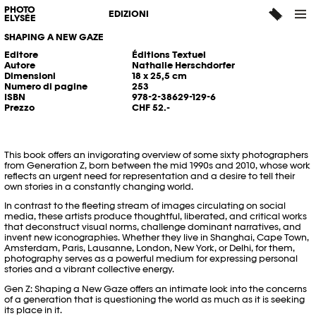
PHOTO
GEN Z
EDIZIONI
ELYSÉE
SHAPING A NEW GAZE
Editore
Éditions Textuel
Autore
Nathalie Herschdorfer
Dimensioni
18 x 25,5 cm
Numero di pagine
253
ISBN
978-2-38629-129-6
Prezzo
CHF 52.-
This book offers an invigorating overview of some sixty photographers
from Generation Z, born between the mid 1990s and 2010, whose work
reflects an urgent need for representation and a desire to tell their
own stories in a constantly changing world.
In contrast to the fleeting stream of images circulating on social
media, these artists produce thoughtful, liberated, and critical works
that deconstruct visual norms, challenge dominant narratives, and
invent new iconographies. Whether they live in Shanghai, Cape Town,
Amsterdam, Paris, Lausanne, London, New York, or Delhi, for them,
photography serves as a powerful medium for expressing personal
stories and a vibrant collective energy.
Gen Z: Shaping a New Gaze offers an intimate look into the concerns
of a generation that is questioning the world as much as it is seeking
its place in it.