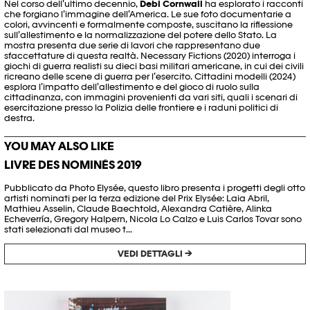
Nel corso dell’ultimo decennio,
Debi Cornwall
ha esplorato i racconti
che forgiano l’immagine dell’America. Le sue foto documentarie a
colori, avvincenti e formalmente composte, suscitano la riflessione
sull’allestimento e la normalizzazione del potere dello Stato. La
mostra presenta due serie di lavori che rappresentano due
sfaccettature di questa realtà. Necessary Fictions (2020) interroga i
giochi di guerra realisti su dieci basi militari americane, in cui dei civili
ricreano delle scene di guerra per l’esercito. Cittadini modelli (2024)
esplora l’impatto dell’allestimento e del gioco di ruolo sulla
cittadinanza, con immagini provenienti da vari siti, quali i scenari di
esercitazione presso la Polizia delle frontiere e i raduni politici di
destra.
YOU MAY ALSO LIKE
LIVRE DES NOMINÉS 2019
Pubblicato da Photo Elysée, questo libro presenta i progetti degli otto
artisti nominati per la terza edizione del Prix Elysée: Laia Abril,
Mathieu Asselin, Claude Baechtold, Alexandra Catière, Alinka
Echeverría, Gregory Halpern, Nicola Lo Calzo e Luis Carlos Tovar sono
stati selezionati dal museo t...
VEDI DETTAGLI →