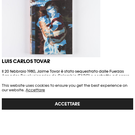
LUIS CARLOS TOVAR
Il 20 febbraio 1980, Jaime Tovar è stato sequestrato dalle Fuerzas
Armadas Revolucionarias de Colombia (FARC) e costretto ad errare
per due mesi nella foresta tropicale dell’Amazzonia colombiana.
All’epoca, suo figlio Luis Carlos, autore di questo libro, aveva solo
This website uses cookies to ensure you get the best experience on
qualche mese. I guerriglieri hanno...
our website.
Accettare
VEDI DETTAGLI →
ACCETTARE