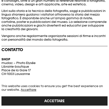
e cataloghi, oltre a un gran numero di referenze relative a fotografia,
cinema, video, design e arti applicate, arte ed estetica.
Libri sulla storia e la tecnica della fotografia, saggi e pubblicazioni in
lingua straniera guidano i visitatori attraverso la storia del mezzo
fotografico. È disponibile anche un'ampia gamma di riviste,
cartoline, poster e pubblicazioni del museo. La selezione comprende
anche pubblicazioni e giochi divertenti ed educativi per sviluppare
la creatività dei giovani.
Vengono anche regolarmente organizzate sessioni di firme e incontri
con personalità del mondo della fotografia.
CONTATTO
SHOP
mudac – Photo Elysée
Librairie-boutique
Place de la Gare 17
CH-1003 Lausanne
shop.elyseemudac@plateforme10.ch
+41 21 318 44 80
This website uses cookies to ensure you get the best experience on
our website.
Accettare
ORARI DI APERTURA
ACCETTARE
© Plateforme 10/Emmanuel Denis
© Plateforme 10/Emmanuel Denis