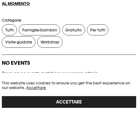
AL MOMENTO
Categorie
Tutti
Famiglie/bambini
Gratuito
Per tutti
Visite guidate
Workshop
NO EVENTS
There are no events matching your search criteria.
This website uses cookies to ensure you get the best experience on
RESET FILTERS
our website.
Accettare
ACCETTARE
Consultare l’agenda completa di Plateforme 10
PHOTO ELYSÉE
Place de la Gare 17
CH-1003 Lausanne