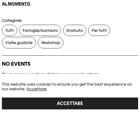
AL MOMENTO
Categorie
Tutti
Famiglie/bambini
Gratuito
Per tutti
Visite guidate
Workshop
NO EVENTS
There are no events matching your search criteria.
This website uses cookies to ensure you get the best experience on
RESET FILTERS
our website.
Accettare
ACCETTARE
Consultare l’agenda completa di Plateforme 10
PHOTO ELYSÉE
Place de la Gare 17
CH-1003 Lausanne