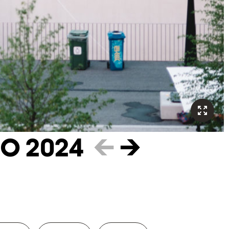
O 2024
←
→