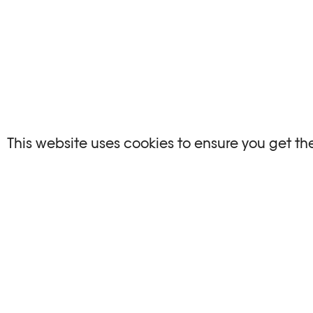
NO EVENTS
This website uses cookies to ensure you get th
There are no events matching your search crite
RESET FILTERS
Consultare l’agenda completa di Plateforme 1