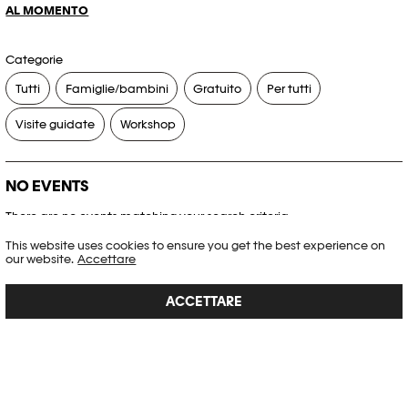
AL MOMENTO
Categorie
Tutti
Famiglie/bambini
Gratuito
Per tutti
Visite guidate
Workshop
NO EVENTS
There are no events matching your search criteria.
This website uses cookies to ensure you get the best experience on
RESET FILTERS
our website.
Accettare
ACCETTARE
Consultare l’agenda completa di Plateforme 10
PHOTO ELYSÉE
Place de la Gare 17
CH-1003 Lausanne