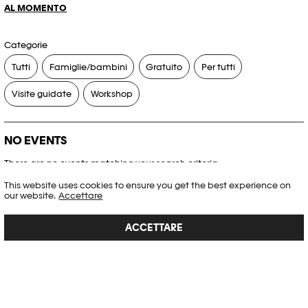
AL MOMENTO
Categorie
Tutti
Famiglie/bambini
Gratuito
Per tutti
Visite guidate
Workshop
NO EVENTS
There are no events matching your search criteria.
This website uses cookies to ensure you get the best experience on
RESET FILTERS
our website.
Accettare
ACCETTARE
Consultare l’agenda completa di Plateforme 10
PHOTO ELYSÉE
Place de la Gare 17
CH-1003 Lausanne